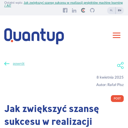
Ostatni wpis:
Jak zwiększyć szansę sukcesu w realizacji projektów machine learning
/ AI?
PL
EN
powrót
8 kwietnia 2025
Autor:
Rafał Pisz
POST
Jak zwiększyć szansę
sukcesu w realizacji