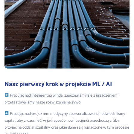
Nasz pierwszy krok w projekcie ML / AI
Pracując nad inteligentną windą, zapoznaliśmy się z urządzeniem i
przetestowaliśmy nasze rozwiązanie na żywo.
Pracując nad projektem medycyny spersonalizowanej, odwiedziliśmy
szpital, aby zrozumieć, w jaki sposób nowi pacjenci przechodzą z izby
przyjęć na oddział szpitalny oraz jakie dane są gromadzone w tym procesie