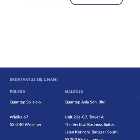
SKONTAKTUJ SIĘ Z NAMI
POLSKA
MALEZJA
Quantup Sp. z o.o.
Quantup Asia Sdn. Bhd.
Wielka 67
Unit 23a-07, Tower A
53-340 Wrocław
The Vertical Business Suites,
Jalan Kerinchi, Bangsar South,
59200 Kuala Lumpur