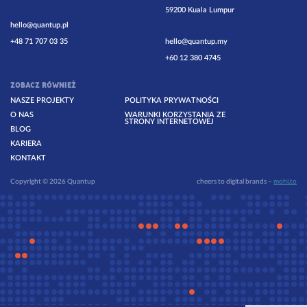
59200 Kuala Lumpur
hello@quantup.pl
+48 71 707 03 35
hello@quantup.my
+60 12 380 4745
ZOBACZ RÓWNIEŻ
NASZE PROJEKTY
POLITYKA PRYWATNOŚCI
O NAS
WARUNKI KORZYSTANIA ZE
STRONY INTERNETOWEJ
BLOG
KARIERA
KONTAKT
Copyright © 2026 Quantup
cheers to digital brands –
mohi.to