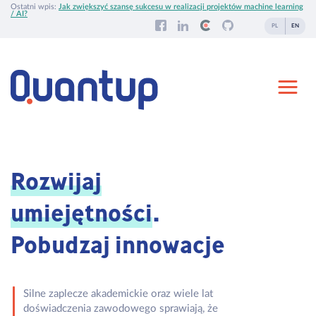
Ostatni wpis:
Jak zwiększyć szansę sukcesu w realizacji projektów machine learning
/ AI?
PL
EN
Rozwijaj
umiejętności
.
Pobudzaj innowacje
Silne zaplecze akademickie oraz wiele lat
doświadczenia zawodowego sprawiają, że