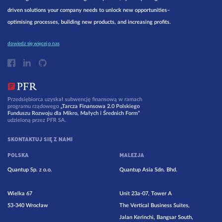
driven solutions your company needs to unlock new opportunities–
optimising processes, building new products, and increasing profits.
dowiedz się więcej o nas
Przedsiębiorca uzyskał subwencję finansową w ramach
programu rządowego
„Tarcza Finansowa 2.0 Polskiego
Funduszu Rozwoju dla Mikro, Małych i Średnich Form”
udzieloną przez PFR SA.
SKONTAKTUJ SIĘ Z NAMI
POLSKA
MALEZJA
Quantup Sp. z o.o.
Quantup Asia Sdn. Bhd.
Wielka 67
Unit 23a-07, Tower A
53-340 Wrocław
The Vertical Business Suites,
Jalan Kerinchi, Bangsar South,