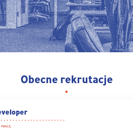
Obecne rekrutacje
eveloper
 PRACĘ,