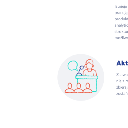
Istniej
pracują
produkt
analyti
struktu
możliwo
Akt
Zaawan
nią z 
zbiera
zostań