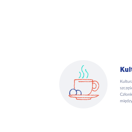
Kul
Kultur
szczęś
Członk
między