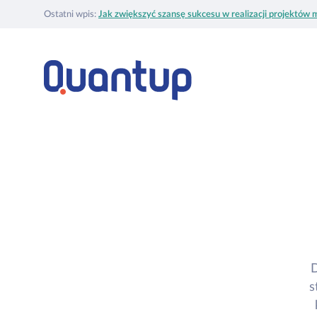
Ostatni wpis:
Jak zwiększyć szansę sukcesu w realizacji projektów m
D
s