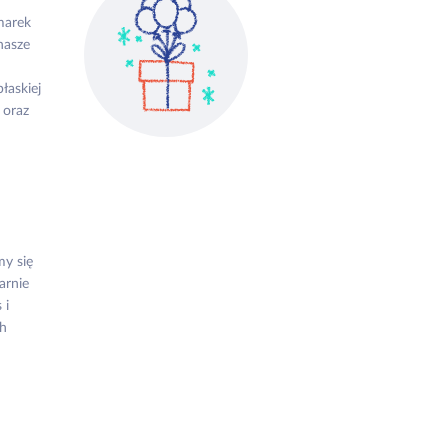
marek
nasze
łaskiej
 oraz
my się
arnie
 i
h