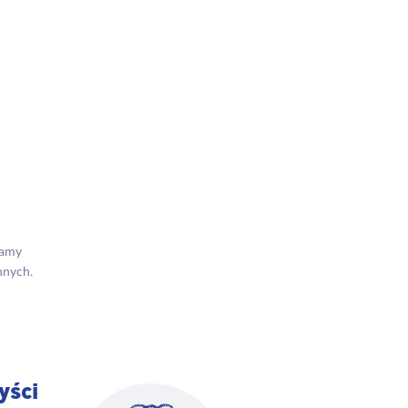
h
Mamy
nnych.
yści