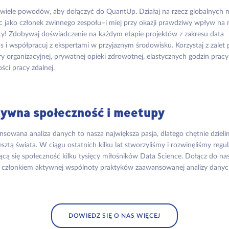
e wiele powodów, aby dołączyć do QuantUp. Działaj na rzecz globalnych 
c jako członek zwinnego zespołu–i miej przy okazji prawdziwy wpływ na 
y! Zdobywaj doświadczenie na każdym etapie projektów z zakresu data
cs i współpracuj z ekspertami w przyjaznym środowisku. Korzystaj z zalet p
ry organizacyjnej, prywatnej opieki zdrowotnej, elastycznych godzin pracy
ści pracy zdalnej.
ywna społeczność i meetupy
sowana analiza danych to nasza największa pasja, dlatego chętnie dzieli
resztą świata. W ciągu ostatnich kilku lat stworzyliśmy i rozwinęliśmy regul
jącą się społeczność kilku tysięcy miłośników Data Science. Dołącz do nas
 członkiem aktywnej wspólnoty praktyków zaawansowanej analizy danyc
DOWIEDZ SIĘ O NAS WIĘCEJ