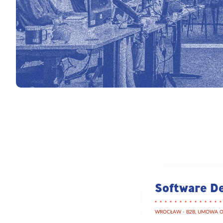
Software D
WROCŁAW - B2B, UMOWA O