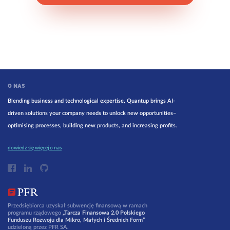
O NAS
Blending business and technological expertise, Quantup brings AI-
driven solutions your company needs to unlock new opportunities–
optimising processes, building new products, and increasing profits.
dowiedz się więcej o nas
Przedsiębiorca uzyskał subwencję finansową w ramach
programu rządowego
„Tarcza Finansowa 2.0 Polskiego
Funduszu Rozwoju dla Mikro, Małych i Średnich Form”
udzieloną przez PFR SA.