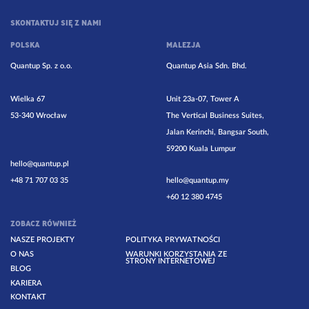
SKONTAKTUJ SIĘ Z NAMI
POLSKA
MALEZJA
Quantup Sp. z o.o.
Quantup Asia Sdn. Bhd.
Wielka 67
Unit 23a-07, Tower A
53-340 Wrocław
The Vertical Business Suites,
Jalan Kerinchi, Bangsar South,
59200 Kuala Lumpur
hello@quantup.pl
+48 71 707 03 35
hello@quantup.my
+60 12 380 4745
ZOBACZ RÓWNIEŻ
NASZE PROJEKTY
POLITYKA PRYWATNOŚCI
O NAS
WARUNKI KORZYSTANIA ZE
STRONY INTERNETOWEJ
BLOG
KARIERA
KONTAKT