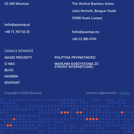
53-340 Wrocław
The Vertical Business Suites,
Jalan Kerinchi, Bangsar South,
59200 Kuala Lumpur
hello@quantup.pl
+48 71 707 03 35
hello@quantup.my
+60 12 380 4745
ZOBACZ RÓWNIEŻ
NASZE PROJEKTY
POLITYKA PRYWATNOŚCI
O NAS
WARUNKI KORZYSTANIA ZE
STRONY INTERNETOWEJ
BLOG
KARIERA
KONTAKT
Copyright © 2026 Quantup
cheers to digital brands –
mohi.to