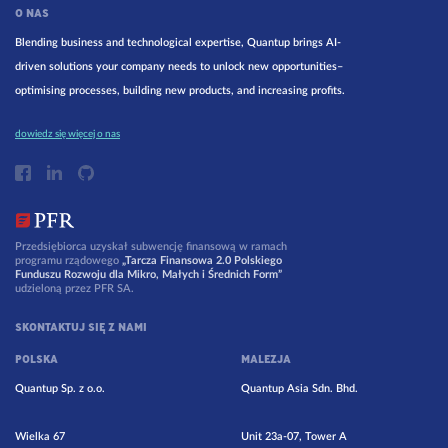
O NAS
Blending business and technological expertise, Quantup brings AI-
driven solutions your company needs to unlock new opportunities–
optimising processes, building new products, and increasing profits.
dowiedz się więcej o nas
Przedsiębiorca uzyskał subwencję finansową w ramach
programu rządowego
„Tarcza Finansowa 2.0 Polskiego
Funduszu Rozwoju dla Mikro, Małych i Średnich Form”
udzieloną przez PFR SA.
SKONTAKTUJ SIĘ Z NAMI
POLSKA
MALEZJA
Quantup Sp. z o.o.
Quantup Asia Sdn. Bhd.
Wielka 67
Unit 23a-07, Tower A