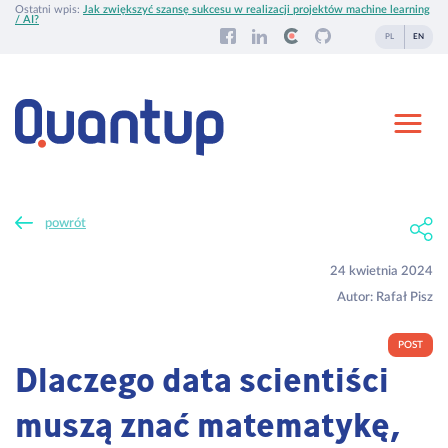
Ostatni wpis:
Jak zwiększyć szansę sukcesu w realizacji projektów machine learning
/ AI?
PL
EN
powrót
24 kwietnia 2024
Autor:
Rafał Pisz
POST
Dlaczego data scientiści
muszą znać matematykę,